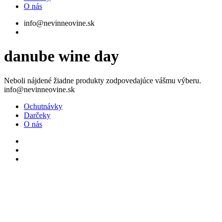
O nás
info@nevinneovine.sk
vyhľadávanie
danube wine day
Neboli nájdené žiadne produkty zodpovedajúce vášmu výberu.
Zavrieť
info@nevinneovine.sk
Menu
Ochutnávky
Darčeky
O nás
facebook
google-
plus
instagram