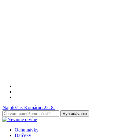
Preskočiť
na
hlavný
obsah
facebook
google-
plus
instagram
Najbližšie: Komárno 22. 8.
Vyhľadávanie
V
Blízkosti
vyhľadávanie
Menu
Ochutnávky
Vyhľadávania
Darčeky