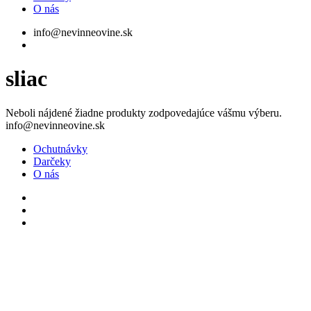
O nás
info@nevinneovine.sk
vyhľadávanie
sliac
Neboli nájdené žiadne produkty zodpovedajúce vášmu výberu.
Zavrieť
info@nevinneovine.sk
Menu
Ochutnávky
Darčeky
O nás
facebook
google-
plus
instagram