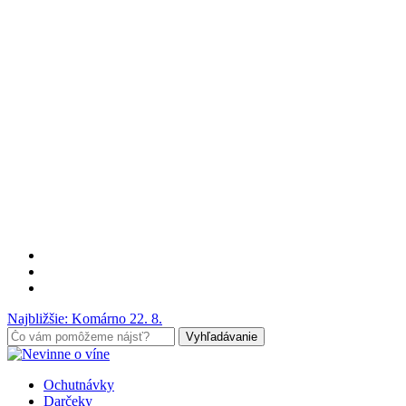
Preskočiť
na
hlavný
obsah
facebook
google-
plus
instagram
Najbližšie: Komárno 22. 8.
Vyhľadávanie
V
Blízkosti
vyhľadávanie
Menu
Ochutnávky
Vyhľadávania
Darčeky